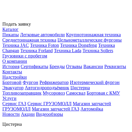
Подать заявку
Каталог
Пикапы
Легковые автомобили
Крупнотоннажная техника
Среднетоннажная техника
Цельнометаллические фургоны
Техника JAC
Техника Foton
Техника Dongfeng
Техника
Changan
Техника Forland
Техника Lada
Техника Sollers
Грузовики с пробегом
О компании
История
Сертификаты
Бренды
Отзывы
Вакансии
Реквизиты
Контакты
Надстройки
Бортовой
Фургон
Рефрижератор
Изотермический фургон
Эвакуатор
Автогидроподъёмник
Цистерна
Топливозаправщик
Мусоровоз
Самосвал
Бортовая с КМУ
Услуги
Сервис ГАЗ
Сервис ГРУЗОМОЛЛ
Магазин запчастей
ГРУЗОМОЛЛ
Магазин запчастей ГАЗ
Автомойка
Новости
Акции
Видеообзоры
Цистерна