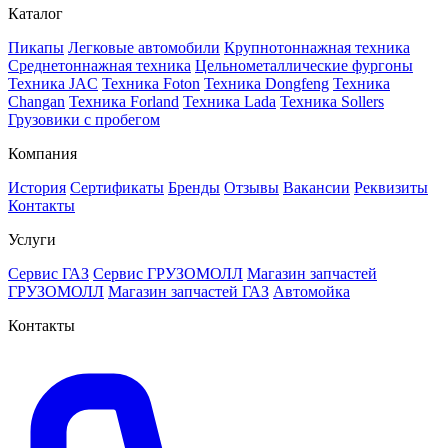
Каталог
Пикапы
Легковые автомобили
Крупнотоннажная техника
Среднетоннажная техника
Цельнометаллические фургоны
Техника JAC
Техника Foton
Техника Dongfeng
Техника
Changan
Техника Forland
Техника Lada
Техника Sollers
Грузовики с пробегом
Компания
История
Сертификаты
Бренды
Отзывы
Вакансии
Реквизиты
Контакты
Услуги
Сервис ГАЗ
Сервис ГРУЗОМОЛЛ
Магазин запчастей
ГРУЗОМОЛЛ
Магазин запчастей ГАЗ
Автомойка
Контакты