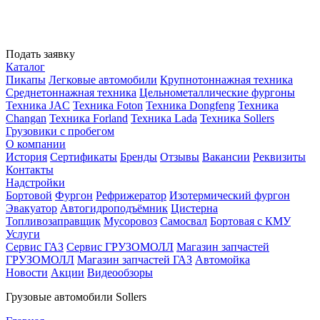
Подать заявку
Каталог
Пикапы
Легковые автомобили
Крупнотоннажная техника
Среднетоннажная техника
Цельнометаллические фургоны
Техника JAC
Техника Foton
Техника Dongfeng
Техника
Changan
Техника Forland
Техника Lada
Техника Sollers
Грузовики с пробегом
О компании
История
Сертификаты
Бренды
Отзывы
Вакансии
Реквизиты
Контакты
Надстройки
Бортовой
Фургон
Рефрижератор
Изотермический фургон
Эвакуатор
Автогидроподъёмник
Цистерна
Топливозаправщик
Мусоровоз
Самосвал
Бортовая с КМУ
Услуги
Сервис ГАЗ
Сервис ГРУЗОМОЛЛ
Магазин запчастей
ГРУЗОМОЛЛ
Магазин запчастей ГАЗ
Автомойка
Новости
Акции
Видеообзоры
Грузовые автомобили Sollers