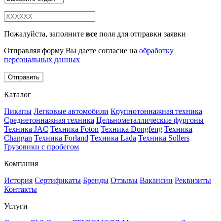
Пожалуйста, заполните
все
поля для отправки заявки
Отправляя форму Вы даете согласие на
обработку
персональных данных
Отправить
Каталог
Пикапы
Легковые автомобили
Крупнотоннажная техника
Среднетоннажная техника
Цельнометаллические фургоны
Техника JAC
Техника Foton
Техника Dongfeng
Техника
Changan
Техника Forland
Техника Lada
Техника Sollers
Грузовики с пробегом
Компания
История
Сертификаты
Бренды
Отзывы
Вакансии
Реквизиты
Контакты
Услуги