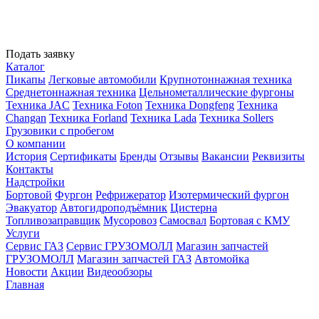
Подать заявку
Каталог
Пикапы
Легковые автомобили
Крупнотоннажная техника
Среднетоннажная техника
Цельнометаллические фургоны
Техника JAC
Техника Foton
Техника Dongfeng
Техника
Changan
Техника Forland
Техника Lada
Техника Sollers
Грузовики с пробегом
О компании
История
Сертификаты
Бренды
Отзывы
Вакансии
Реквизиты
Контакты
Надстройки
Бортовой
Фургон
Рефрижератор
Изотермический фургон
Эвакуатор
Автогидроподъёмник
Цистерна
Топливозаправщик
Мусоровоз
Самосвал
Бортовая с КМУ
Услуги
Сервис ГАЗ
Сервис ГРУЗОМОЛЛ
Магазин запчастей
ГРУЗОМОЛЛ
Магазин запчастей ГАЗ
Автомойка
Новости
Акции
Видеообзоры
Главная