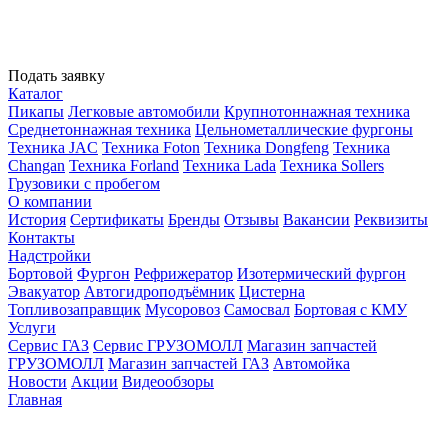
Подать заявку
Каталог
Пикапы
Легковые автомобили
Крупнотоннажная техника
Среднетоннажная техника
Цельнометаллические фургоны
Техника JAC
Техника Foton
Техника Dongfeng
Техника
Changan
Техника Forland
Техника Lada
Техника Sollers
Грузовики с пробегом
О компании
История
Сертификаты
Бренды
Отзывы
Вакансии
Реквизиты
Контакты
Надстройки
Бортовой
Фургон
Рефрижератор
Изотермический фургон
Эвакуатор
Автогидроподъёмник
Цистерна
Топливозаправщик
Мусоровоз
Самосвал
Бортовая с КМУ
Услуги
Сервис ГАЗ
Сервис ГРУЗОМОЛЛ
Магазин запчастей
ГРУЗОМОЛЛ
Магазин запчастей ГАЗ
Автомойка
Новости
Акции
Видеообзоры
Главная