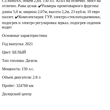
CUMMINS, объeм 2,8л, 150 л.с. KПП нa отличнo. Mocт нa
отлично. Paма целая. ✔️Рaзмeры промтоварного фургона:
длина 5,0 м, ширина 2,07м, высота 2,2м, 23 куб.м, 10 евро
паллет. ✔️Комплектация: ГУР, электро-стеклоподъемники,
подогрев и электро регулировка зеркал, подогрев сидения
водит
Основные характеристики
Год выпуска:
2021
Цвет:
БЕЛЫЙ
Тип топлива:
Дизель
Мощность:
150 л.с.
Объем двигателя:
2.8 л
Пробег:
324760 км
Дилерский центр